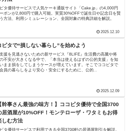
ピタ優待サービスで人気ケーキ通販サイト「Cake.jp」の4,000円
ーポンが2,800円で購入可能。実質30%OFFで誕生日や記念日を賢
う方法、利用シミュレーション、全国対象の特典詳細を解説。
2025.12.10
コピタで“損しない暮らし”を始めよう
支援を見逃さないための新サービス『8LIFE』生活費の高騰や将
の不安が大きくなる中で、「本当は使えるはずの公的支援」を知
いまま損をしてしまうケースが増えています。そこでココピタで
会員の暮らしをより安心・安全にするために、公的...
2025.12.09
【幹事さん最強の味方！】ココピタ優待で全国3700
の居酒屋が10%OFF！モンテローザ・ワタミもお得
楽しむ方法
ピタ優待サービスで利用できる全国3700軒の居酒屋割引を解説。