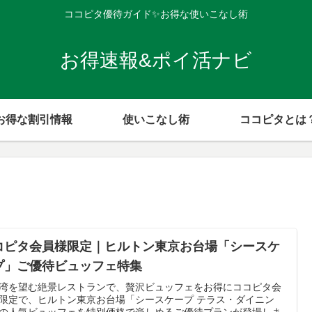
ココピタ優待ガイド✨お得な使いこなし術
お得速報&ポイ活ナビ
お得な割引情報
使いこなし術
ココピタとは
コピタ会員様限定｜ヒルトン東京お台場「シースケ
プ」ご優待ビュッフェ特集
湾を望む絶景レストランで、贅沢ビュッフェをお得にココピタ会
限定で、ヒルトン東京お台場「シースケープ テラス・ダイニン
の人気ビュッフェを特別価格で楽しめるご優待プランが登場しま