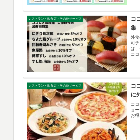
コ
レストラン・飲食店・その他サービス
集
外食
司チ
は、
ココ
コ
レストラン・飲食店・その他サービス
に
ココ
ョー
お得