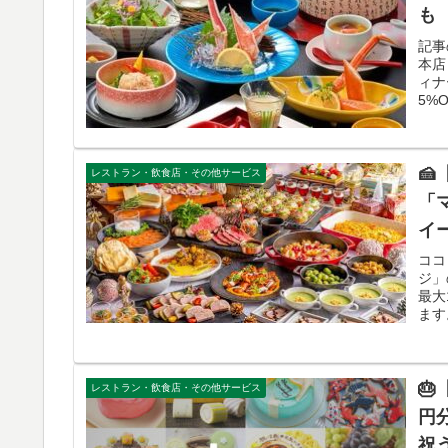
も
記事
本店
ィナ
5%O

レストラン・飲食店・その他サービス
「
イ
ココ
ジ」
最大
ます
🎂
レストラン・飲食店・その他サービス
円
祝