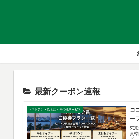
最新クーポン速報
コ
レストラン・飲食店・その他サービス
ー
東京
員様
グ」