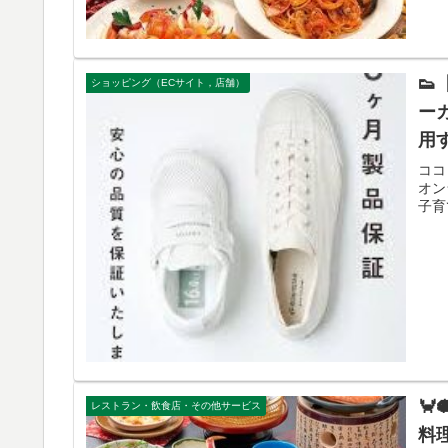

ショッピング（ECサイト，店舗）
ー
用
ココ
オン
子育

レストラン・飲食店・その他サービス
料