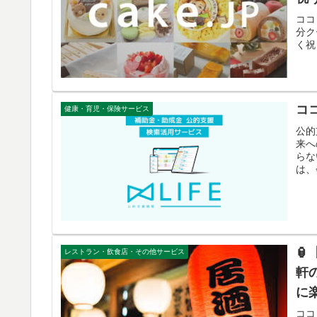
ココ
分ク
く祝
コ
健康・育児・保険サービス
公的
来へ
らな
は、

レストラン・飲食店・その他サービス
軒
に
ココ