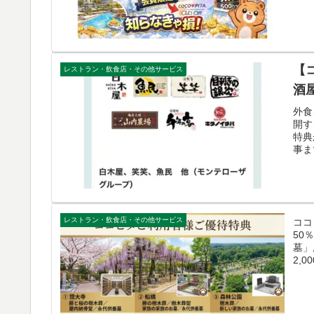
【
レストラン・飲食店・その他サービス
酒
外食
開す
特典
事ま
レストラン・飲食店・その他サービス
ココ
50
墓」
2,