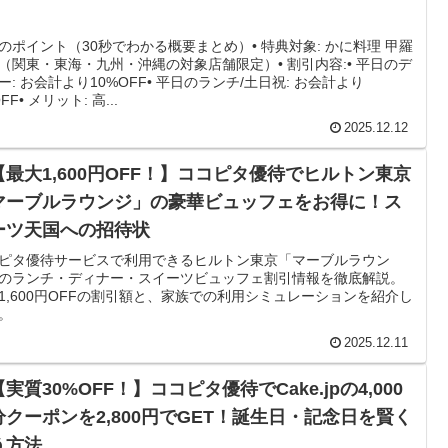
のポイント（30秒でわかる概要まとめ）• 特典対象: かに料理 甲羅
（関東・東海・九州・沖縄の対象店舗限定）• 割引内容:• 平日のデ
ー: お会計より10%OFF• 平日のランチ/土日祝: お会計より
FF• メリット: 高...
2025.12.12
【最大1,600円OFF！】ココピタ優待でヒルトン東京
マーブルラウンジ」の豪華ビュッフェをお得に！ス
ーツ天国への招待状
ピタ優待サービスで利用できるヒルトン東京「マーブルラウン
のランチ・ディナー・スイーツビュッフェ割引情報を徹底解説。
1,600円OFFの割引額と、家族での利用シミュレーションを紹介し
。
2025.12.11
【実質30%OFF！】ココピタ優待でCake.jpの4,000
分クーポンを2,800円でGET！誕生日・記念日を賢く
う方法