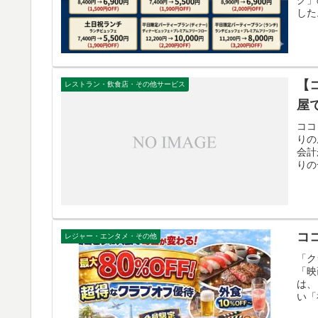
した
【
レストラン・飲食店・その他サービス
屋
ココ
りの
会計
りの
コ
レジャー・エンタメ・その他
「ク
「映
は、
い「