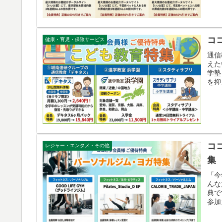
コ
健康・育児・保険サービス
通信
えた
学塾
を抑
コ
レジャー・エンタメ・その他
集
「今
んな
典で
参加