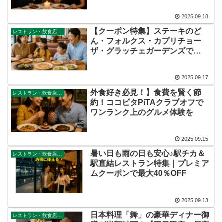
2025.09.18
【クーポン特集】ステーキのど
レストラン・飲食店・その他サービス
ん・フォルクス・カプリチョー
ザ・グラッチェガーデンズで
10％OFF｜ココピタ優待サービス
2025.09.17
外食好き必見！】食費を賢く節
レストラン・飲食店・その他サービス
約！ココピタPiTAクラブオフで
ワンランク上のグルメ体験を
2025.09.15
暑い日も雨の日も安心♪駅チカ＆
レストラン・飲食店・その他サービス
駅直結レストラン特集｜プレミア
ムクーポンで最大40％OFF
2025.09.13
日本料理「舞」の豪華ディナー御
レストラン・飲食店・その他サービス