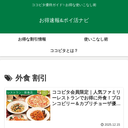
ココピタ優待ガイド✨お得な使いこなし術
お得速報&ポイ活ナビ
お得な割引情報
使いこなし術
ココピタとは？
外食 割引
ココピタ会員限定｜人気ファミリ
レストラン・飲食店・その他サービス
ーレストランでお得に外食！ブロ
ンコビリー＆カプリチョーザ優待
特集
2025.12.15