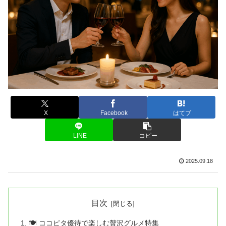
X
Facebook
はてブ
LINE
コピー
2025.09.18
目次
🍽️ ココピタ優待で楽しむ贅沢グルメ特集