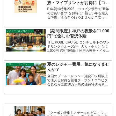
族・マイプリントがお得に【ココ
ピタ優待】
 年賀状特集2025｜ココピタ優待で“新年
のごあいさつ”をお得に✨新しい年を迎え
る準備、そろそろ始めませんか？忙しい
年末に助かるのが、ネットで簡単に注文
できる「年賀状印刷サービス」。ココピ
タ優待を使えば、全国の人気サービスで
【期間限定】神戸の夜景を“1,000
レジャー・エンタメ・その他
印刷料金が最大...
円”で楽しむ贅沢体験
THE KOBE CRUISE コンチェルトのワン
ドリンククルーズが、大人・小人ともに
1,000円で利用可能！神戸の夜景・イルミ
ネーションを楽しめる期間限定プラン。
予約方法・出航時間・割引内容を詳しく
紹介。
夏のレジャー費用、気になりませ
レジャー・エンタメ・その他
んか？
全国のプール・レジャー施設70ヶ所以上
で使えるお得な割引クーポン！ココピタ
会員なら全国20万ヶ所の優待特典も利用
でき、家族でのレジャー費を節約できま
す。
【クーポン特集】ステーキのどん・フォ