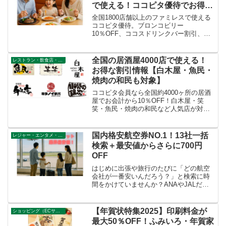
で使える！ココピタ優待でお得な
ファミレス特集
全国1800店舗以上のファミレスで使える
ココピタ優待。ブロンコビリー
10％OFF、ココスドリンクバー割引、ジ
ョリーパスタ110円引。家族での外食をお
得に楽しもう！
全国の居酒屋4000店で使える！
レストラン・飲食店・その他サービス
お得な割引情報【白木屋・魚民・
焼肉の和民も対象】
ココピタ会員なら全国約4000ヶ所の居酒
屋でお会計から10％OFF！白木屋・笑
笑・魚民・焼肉の和民など人気店が対
象。節約志向の社会人に最適なお得情
報。
国内格安航空券NO.1！13社一括
レジャー・エンタメ・その他
検索＋最安値からさらに700円
OFF
はじめに出張や旅行のたびに「どの航空
会社が一番安いんだろう？」と検索に時
間をかけていませんか？ANAやJALだけ
でなく、LCCも含めると料金はバラバラ
で、最安値を探すのは意外と手間がかか
ります。そんな時に便利なのが ココピタ
【年賀状特集2025】印刷料金が
ショッピング（ECサイト，店舗）
会員限定の国内格...
最大50％OFF！ふみいろ・年賀家