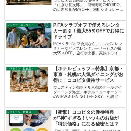
ココピタ会員限定の優待サービスで、
「にぎり長次郎」「回転寿司CHOJIRO」
の店内飲食が5%OFF！利用シミュレーシ
ョンと全国600店舗以上の寿司割引情報を
解説。クーポン利用で食費を賢く節約す
る方法を紹介します。
PiTAクラブオフで使えるレンタ
レジャー・エンタメ・その他
カー割引！最大55％OFFでお得に
ドライブ
PiTAクラブオフ会員なら、ニッポンレン
タカーなど人気レンタカーサービスが最
大55％OFF。旅行や出張、家族ドライブ
におすすめのお得なクーポンを紹介しま
す。" PiTAクラブオフのレンタカー優待
とは？旅行や出張、週末のドライブに便
【ホテルビュッフェ特集】京都・
レストラン・飲食店・その他サービス
利なレン...
東京・札幌の人気ダイニングがお
得に｜ココピタ優待サービス
ウェスティン都ホテル京都のオールデイ
ダイニング洛空、ホテルニューオータニ
のVIEW & DINING THE SKY、札幌グラ
ンドホテルのガーデンダイニング環樂で
楽しめるホテルブッフェが、ココピタ優
待サービスで会員価格に。
【衝撃】ココピタの優待特典
レストラン・飲食店・その他サービス
が“神”すぎる！いつものお店が
「特別価格」になる秘密とは？