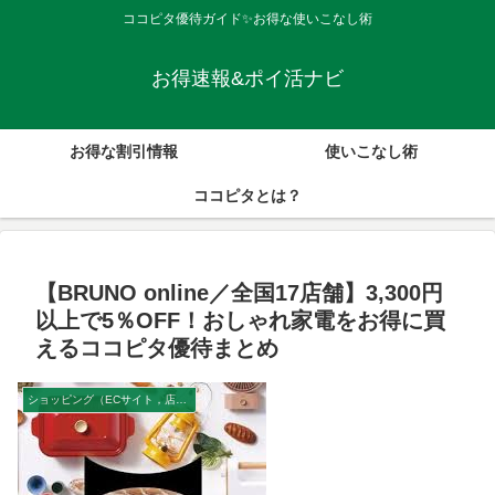
ココピタ優待ガイド✨お得な使いこなし術
お得速報&ポイ活ナビ
お得な割引情報
使いこなし術
ココピタとは？
【BRUNO online／全国17店舗】3,300円
以上で5％OFF！おしゃれ家電をお得に買
えるココピタ優待まとめ
ショッピング（ECサイト，店舗）