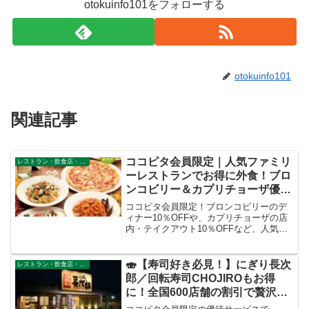
otokuinfo101をフォローする
otokuinfo101
関連記事
ココピタ会員限定｜人気ファミリ
レストラン・飲食店・その他サービス
ーレストランでお得に外食！ブロ
ンコビリー＆カプリチョーザ優待
特集
ココピタ会員限定！ブロンコビリーのデ
ィナー10％OFFや、カプリチョーザの店
内・テイクアウト10％OFFなど、人気フ
ァミレスで使えるお得な優待特典を紹
介。
🍣【寿司好き必見！】にぎり長次
レストラン・飲食店・その他サービス
郎／回転寿司CHOJIROもお得
に！全国600店舗の割引で贅沢外
食を賢く楽しむ方法