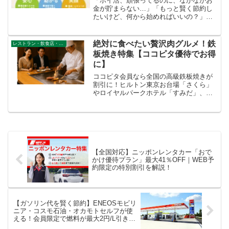
「ポイ活、頑張ってるのに、なかなかお
金が貯まらない…」「もっと賢く節約し
たいけど、何から始めればいいの？」そ
う感じているあなたに、ぜひ知ってほし
いサービスがあります。それが、今SNS
でも話題の「ココピタ」です。一見、よ
絶対に食べたい贅沢肉グルメ！鉄
レストラン・飲食店・その他サービス
くあるポイントサイトの...
板焼き特集【ココピタ優待でお得
に】
ココピタ会員なら全国の高級鉄板焼きが
割引に！ヒルトン東京お台場「さくら」
やロイヤルパークホテル「すみだ」、グ
ランドハイアット福岡「ザ マーケット エ
フ」など贅沢肉グルメをお得に堪能でき
ます。
【全国対応】ニッポンレンタカー「おで
かけ優待プラン」最大41％OFF｜WEB予
約限定の特別割引を解説！
【ガソリン代を賢く節約】ENEOSモビリ
ニア・コスモ石油・オカモトセルフが使
える！会員限定で燃料が最大2円/L引きに
【全国対応】