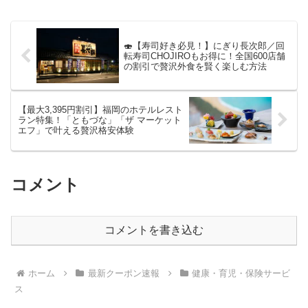
す。毎日のお買い物から、お子さまへの
プレゼント、さら...
🍣【寿司好き必見！】にぎり長次郎／回
転寿司CHOJIROもお得に！全国600店舗
の割引で贅沢外食を賢く楽しむ方法
【最大3,395円割引】福岡のホテルレスト
ラン特集！「ともづな」「ザ マーケット
エフ」で叶える贅沢格安体験
コメント
コメントを書き込む
ホーム
最新クーポン速報
健康・育児・保険サービ
ス