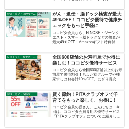
10%OFF特典の利用シミュレーションを
紹介し、忘年会・新年会費用の節約方法
を提案します。
がん・遺伝・脳ドック検査が最大
健康・育児・保険サービス
49％OFF！ココピタ優待で健康チ
ェックをもっと手軽に
ココピタ会員なら、N-NOSE・ジーンク
エスト・スマート脳ドックなどの検査が
最大49％OFF！Amazonギフト特典付き
で健康リスクを早期発見。
全国600店舗のお寿司屋でお得に
レストラン・飲食店・その他サービス
楽しむ！ココピタ優待サービス
ココピタ会員なら全国600店舗以上のお寿
司屋で優待割引！ちよだ鮨グループや柿
家すしはお会計10％OFF、にぎり長次
郎・CHOJIROは5％OFF。家族や友人と
の食事を節約しながら楽しめます。
賢く節約！PiTAクラブオフで子
健康・育児・保険サービス
育てをもっと楽しく、お得に！
ココピタ会員の皆さん、こんにちは！今
回は、ココピタ会員専用の優待サービス
「PiTAクラブオフ」についてご紹介しま
す。PiTAクラブオフは、子育て中のご家
庭にぴったりの優待が満載のサービスで