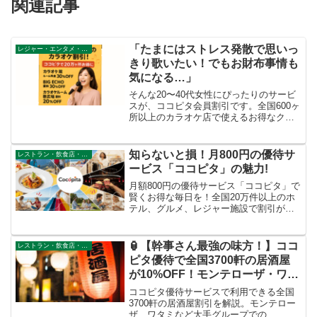
関連記事
「たまにはストレス発散で思いっ
レジャー・エンタメ・その他
きり歌いたい！でもお財布事情も
気になる…」
そんな20〜40代女性にぴったりのサービ
スが、ココピタ会員割引です。全国600ヶ
所以上のカラオケ店で使えるお得なクー
ポンに加え、20万ヶ所以上のレジャー・
飲食・ショッピングで割引が受けられる
優待サービス。この記事では、具体的な
知らないと損！月800円の優待サ
レストラン・飲食店・その他サービス
カラオケ割引内...
ービス「ココピタ」の魅力!
月額800円の優待サービス「ココピタ」で
賢くお得な毎日を！全国20万件以上のホ
テル、グルメ、レジャー施設で割引が使
える裏技をご紹介。今なら2ヶ月無料でお
試し！
🏮【幹事さん最強の味方！】ココ
レストラン・飲食店・その他サービス
ピタ優待で全国3700軒の居酒屋
が10%OFF！モンテローザ・ワタ
ミもお得に楽しむ方法
ココピタ優待サービスで利用できる全国
3700軒の居酒屋割引を解説。モンテロー
ザ、ワタミなど大手グループでの